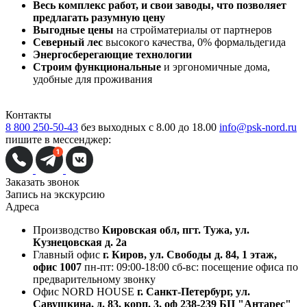
Весь комплекс работ, и свои заводы,
что позволяет
предлагать разумную цену
Выгодные цены
на стройматериалы от партнеров
Северный лес
высокого качества, 0% формальдегида
Энергосберегающие технологии
Строим функциональные
и эргономичные дома,
удобные для проживания
Контакты
8 800 250-50-43
без выходных с 8.00 до 18.00
info@psk-nord.ru
пишите в мессенджер:
Заказать звонок
Запись на экскурсию
Адреса
Производство
Кировская обл, пгт. Тужа, ул.
Кузнецовская д. 2а
Главный офис
г. Киров, ул. Свободы д. 84, 1 этаж,
офис 1007
пн-пт: 09:00-18:00
сб-вс: посещение офиса по
предварительному звонку
Офис NORD HOUSE
г. Санкт-Петербург, ул.
Савушкина, д. 83, корп. 3, оф 238-239 БЦ "Антарес"