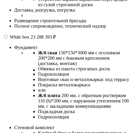
из сухой строганной доски
Доставка, разгрузка, погрузка
Размещение строительной бригады
Полное сопровождение, технический надзор
White box
23 288 393 ₽
Фундамент
Ж/б свая
150*150*3000 мм с оголовком
200*200 мм с боковым креплением
(доставка, монтаж)
Обвязка из пакета строганых досок
Гидроизоляция
Винтовые сваи и металлокаркас под террасу
Покраска металлокаркаса
или
Ж/б плита
200 мм. с обратным ростверком
110 (h)*200 мм, с наружным утеплением 100
мм, с закладными коммуникациями
Подкладная доска
Гидроизоляция
Стеновой комплект
Клеёный брус и балки гладкостроганные, с