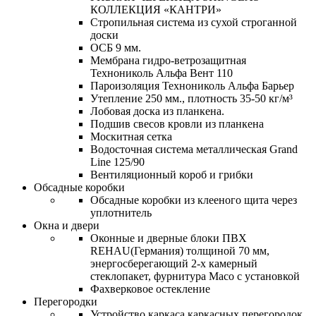
КОЛЛЕКЦИЯ «КАНТРИ»
Стропильная система из сухой строганной
доски
ОСБ 9 мм.
Мембрана гидро-ветрозащитная
Технониколь Альфа Вент 110
Пароизоляция Технониколь Альфа Барьер
Утепление 250 мм., плотность 35-50 кг/м³
Лобовая доска из планкена.
Подшив свесов кровли из планкена
Москитная сетка
Водосточная система металлическая Grand
Line 125/90
Вентиляционный короб и грибки
Обсадные коробки
Обсадные коробки из клееного щита через
уплотнитель
Окна и двери
Оконные и дверные блоки ПВХ
REHAU(Германия) толщиной 70 мм,
энергосберегающий 2-х камерный
стеклопакет, фурнитура Maco с установкой
Фахверковое остекление
Перегородки
Устройство каркаса каркасных перегородок