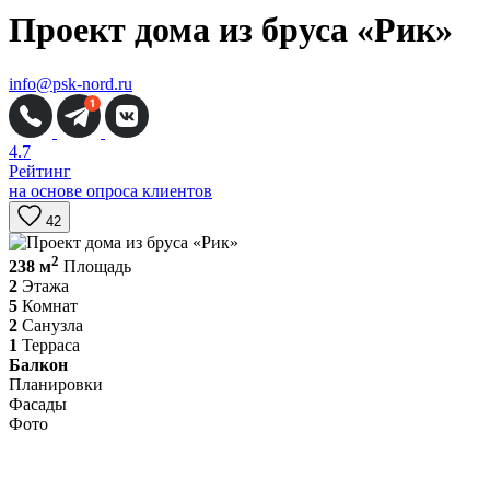
Проект дома из бруса «Рик»
info@psk-nord.ru
4.7
Рейтинг
на основе опроса клиентов
42
2
238 м
Площадь
2
Этажа
5
Комнат
2
Санузла
1
Терраса
Балкон
В
Планировки
Фасады
Фото