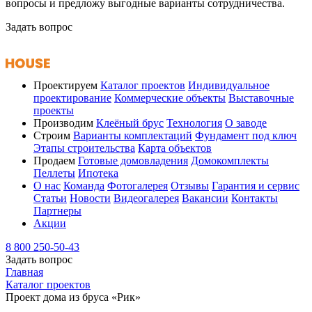
вопросы и предложу выгодные варианты сотрудничества.
Задать вопрос
Проектируем
Каталог проектов
Индивидуальное
проектирование
Коммерческие объекты
Выставочные
проекты
Производим
Клеёный брус
Технология
О заводе
Строим
Варианты комплектаций
Фундамент под ключ
Этапы строительства
Карта объектов
Продаем
Готовые домовладения
Домокомплекты
Пеллеты
Ипотека
О нас
Команда
Фотогалерея
Отзывы
Гарантия и сервис
Статьи
Новости
Видеогалерея
Вакансии
Контакты
Партнеры
Акции
8 800 250-50-43
Задать вопрос
Главная
Каталог проектов
Проект дома из бруса «Рик»