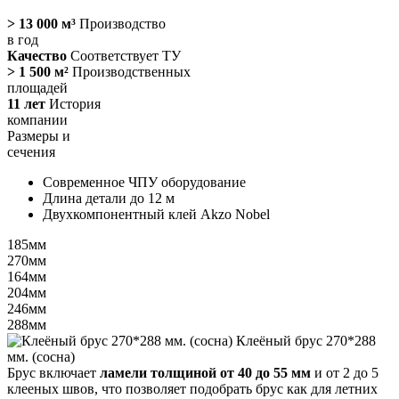
> 13 000 м³
Производство
в год
Качество
Соответствует ТУ
> 1 500 м²
Производственных
площадей
11 лет
История
компании
Размеры и
сечения
Современное ЧПУ оборудование
Длина детали до 12 м
Двухкомпонентный клей Akzo Nobel
185мм
270мм
164мм
204мм
246мм
288мм
Клеёный брус 270*288
мм. (сосна)
2
Брус включает
ламели толщиной от 40 до 55 мм
и от 2 до 5
клееных швов, что позволяет подобрать брус как для летних