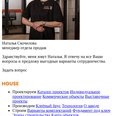
Наталья Скочилова
менеджер отдела продаж
Здравствуйте, меня зовут Наталья. Я отвечу на все Ваши
вопросы и предложу выгодные варианты сотрудничества.
Задать вопрос
Проектируем
Каталог проектов
Индивидуальное
проектирование
Коммерческие объекты
Выставочные
проекты
Производим
Клеёный брус
Технология
О заводе
Строим
Варианты комплектаций
Фундамент под ключ
Этапы строительства
Карта объектов