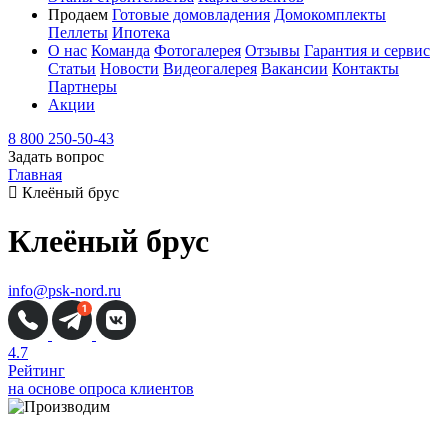
Продаем
Готовые домовладения
Домокомплекты
Пеллеты
Ипотека
О нас
Команда
Фотогалерея
Отзывы
Гарантия и сервис
Статьи
Новости
Видеогалерея
Вакансии
Контакты
Партнеры
Акции
8 800 250-50-43
Задать вопрос
Главная
Клеёный брус
Клеёный брус
info@psk-nord.ru
Получить расчет проекта
4.7
Рейтинг
на основе опроса клиентов