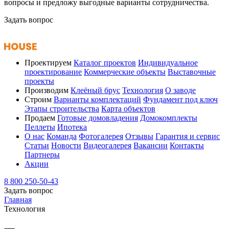
вопросы и предложу выгодные варианты сотрудничества.
Задать вопрос
Проектируем
Каталог проектов
Индивидуальное
проектирование
Коммерческие объекты
Выставочные
проекты
Производим
Клеёный брус
Технология
О заводе
Строим
Варианты комплектаций
Фундамент под ключ
Этапы строительства
Карта объектов
Продаем
Готовые домовладения
Домокомплекты
Пеллеты
Ипотека
О нас
Команда
Фотогалерея
Отзывы
Гарантия и сервис
Статьи
Новости
Видеогалерея
Вакансии
Контакты
Партнеры
Акции
8 800 250-50-43
Задать вопрос
Главная
Технология