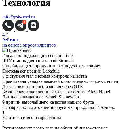
Технология
info@psk-nord.ru
4.7
Рейтинг
на основе опроса клиентов
Идеально подходящий северный лес
ЧПУ станок для запила чаш Stromab
Огнебиозащита продукции в заводских условиях
Система аспирации Lapadula
3-х ступенчатая система контроля качества
Правильная укладка ламелей относительно годовых колец
Дефектовка готового изделия через ОТК
Безопасная и экологичная клеевая система Akzo Nobel
Линия сращивания ламелей Spanevello
9 причин
высочайшего качества нашего бруса
От сырья до изготовления бруса
мы проходим 14 этапов:
1
Заготовка и вывоз древесины
2
Распиловка круглого леса на обрезной пиломатериал