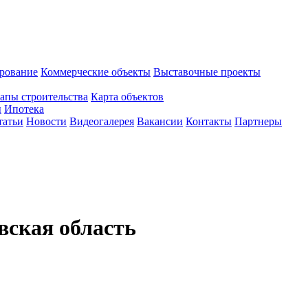
рование
Коммерческие объекты
Выставочные проекты
апы строительства
Карта объектов
ы
Ипотека
татьи
Новости
Видеогалерея
Вакансии
Контакты
Партнеры
вская область