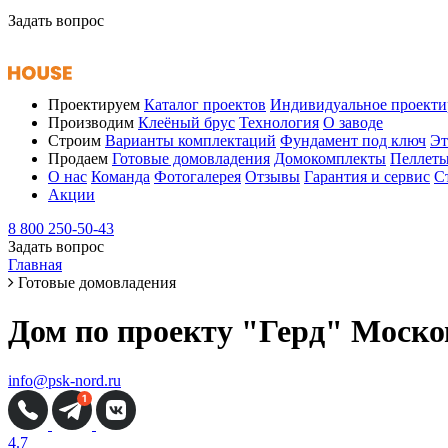
Задать вопрос
Проектируем
Каталог проектов
Индивидуальное проекти
Производим
Клеёный брус
Технология
О заводе
Строим
Варианты комплектаций
Фундамент под ключ
Эт
Продаем
Готовые домовладения
Домокомплекты
Пеллет
О нас
Команда
Фотогалерея
Отзывы
Гарантия и сервис
С
Акции
8 800 250-50-43
Задать вопрос
Главная
Готовые домовладения
Дом по проекту "Герд" Моско
info@psk-nord.ru
4.7