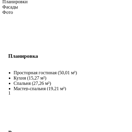
Планировки
Фасады
Фото
Планировка
Просторная гостиная (50,01 м²)
Кухня (15,27 м²)
Спальня (27,26 м²)
Мастер-спальня (19,21 м²)
1
- гардероб (6,00 м²)
- санузел (4,51 м²)
Мастер-спальня (15,37 м²)
- гардероб (5,72 м²)
- санузел (5,28 м²)
Ванная (9,47 м²)
Гардероб (10,49 м²)
Веранда (11,41 м²)