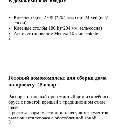
В домокомплект входит
Хоз.помещение (8, 56 м²)
Терраса (82,22 м²)
Клеёный брус 270(h)*204 мм. сорт Mixed (ель/
сосна)
Клеёные столбы 180(h)*204 мм. (ель/сосна)
Антисептирование Medera 10 Concentrate
2
Погрузка домокомплекта и пиломатериалов в
автотранспорт
Штробление пазов под обсадной брусок
Упаковка транспортной пачки защитной
пленкой с 5-ти сторон
Готовый домокомплект для сборки дома
по проекту "Рагнар"
Рагнар – стильный приземистый дом из клеёного
бруса с покатой крышей в традиционном стиле
шале.
Простота форм, массивность несущих элементов,
выдающаяся терраса с обособленной зоной
3
барбекю, ниспадающий каменный цоколь
воплощают надежность, функциональность и