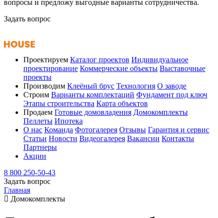
вопросы и предложу выгодные варианты сотрудничества.
Задать вопрос
Проектируем
Каталог проектов
Индивидуальное
проектирование
Коммерческие объекты
Выставочные
проекты
Производим
Клеёный брус
Технология
О заводе
Строим
Варианты комплектаций
Фундамент под ключ
Этапы строительства
Карта объектов
Продаем
Готовые домовладения
Домокомплекты
Пеллеты
Ипотека
О нас
Команда
Фотогалерея
Отзывы
Гарантия и сервис
Статьи
Новости
Видеогалерея
Вакансии
Контакты
Партнеры
Акции
8 800 250-50-43
Задать вопрос
Главная
Домокомплекты