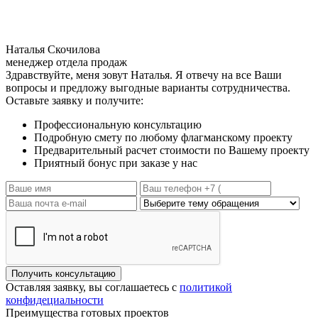
удобство. Большая площадь остекления дома,
легкость и прозрачность ограждений привносит
шарм и совершенствует образ. Наружная отделка,
выполненная в теплых оттенках дерева, передает
Наталья Скочилова
всю красоту и своеобразие природных
менеджер отдела продаж
материалов.
Здравствуйте, меня зовут Наталья. Я отвечу на все Ваши
вопросы и предложу выгодные варианты сотрудничества.
Оставьте заявку и получите:
Профессиональную консультацию
Подробную смету по любому флагманскому проекту
Предварительный расчет стоимости по Вашему проекту
Приятный бонус при заказе у нас
Получить консультацию
Оставляя заявку, вы соглашаетесь с
политикой
конфидециальности
Преимущества
готовых проектов