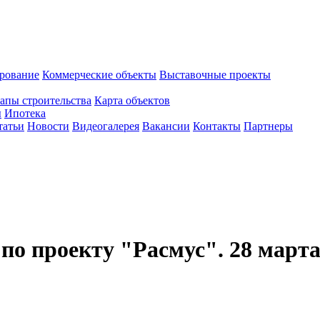
рование
Коммерческие объекты
Выставочные проекты
апы строительства
Карта объектов
ы
Ипотека
татьи
Новости
Видеогалерея
Вакансии
Контакты
Партнеры
по проекту "Расмус". 28 марта