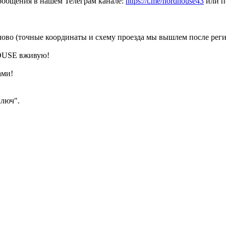
ообщения в нашем Телеграм канале:
https://t.me/nordhouse43
или п
лово (точные координаты и схему проезда мы вышлем после реги
HOUSE вживую!
ами!
ключ".