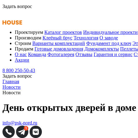
Задать вопрос
Проектируем
Каталог проектов
Индивидуальное проекти
Производим
Клеёный брус
Технология
О заводе
Строим
Варианты комплектаций
Фундамент под ключ
Эт
Продаем
Готовые домовладения
Домокомплекты
Пеллет
О нас
Команда
Фотогалерея
Отзывы
Гарантия и сервис
С
Акции
8 800 250-50-43
Задать вопрос
Главная
Новости
Новости
День открытых дверей в доме 
info@psk-nord.ru