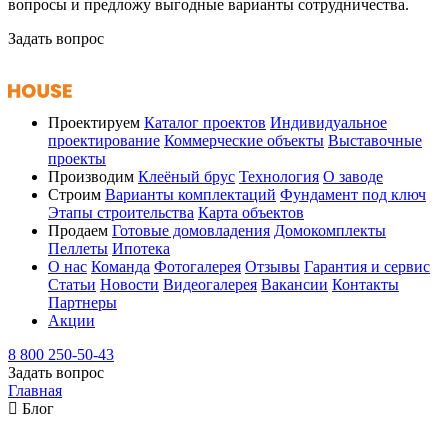
вопросы и предложу выгодные варианты сотрудничества.
Задать вопрос
Проектируем
Каталог проектов
Индивидуальное
проектирование
Коммерческие объекты
Выставочные
проекты
Производим
Клеёный брус
Технология
О заводе
Строим
Варианты комплектаций
Фундамент под ключ
Этапы строительства
Карта объектов
Продаем
Готовые домовладения
Домокомплекты
Пеллеты
Ипотека
О нас
Команда
Фотогалерея
Отзывы
Гарантия и сервис
Статьи
Новости
Видеогалерея
Вакансии
Контакты
Партнеры
Акции
8 800 250-50-43
Задать вопрос
Главная
Блог